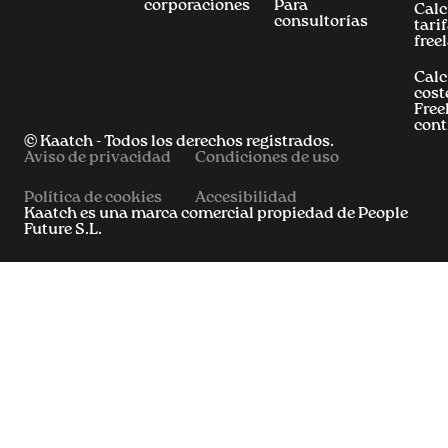
corporaciones
Para
Calc
consultorías
tari
free
Calc
cost
Free
cont
© Kaatch - Todos los derechos registrados.
Aviso de privacidad
Condiciones de uso
Política de cookies
Accesibilidad
Kaatch es una marca comercial propiedad de People
Future S.L.