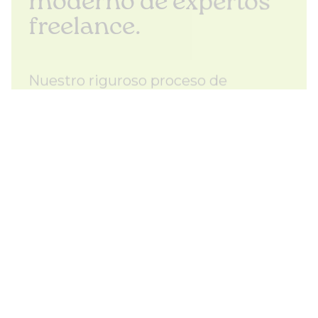
moderno de expertos
freelance.
Nuestro riguroso proceso de
selección de freelancers garantiza
que encontremos a los mejores.
Como expertos en recursos
humanos, buscamos especialistas
con pasión y motivación. Solo
aceptamos a quienes nosotros
mismos quisiéramos tener como
colegas y de quienes nos encantaría
aprender.