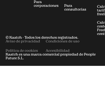
Para
corporaciones
Para
Calc
consultorías
tari
free
Calc
cost
Free
cont
© Kaatch - Todos los derechos registrados.
Aviso de privacidad
Condiciones de uso
Política de cookies
Accesibilidad
Kaatch es una marca comercial propiedad de People
Future S.L.