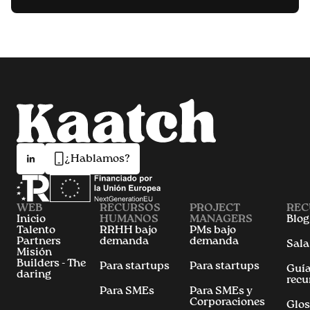
¿Hablamos?
WEB
RECURSOS
PROJECT
REC
Inicio
HUMANOS
MANAGERS
Blog
Talento
RRHH bajo
PMs bajo
Partners
demanda
demanda
Sala
Misión
Builders - The
Para startups
Para startups
Guía
daring
recu
Para SMEs
Para SMEs y
Corporaciones
Glos