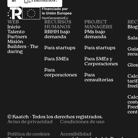
¿Hablamos?
WEB
RECURSOS
PROJECT
REC
Inicio
HUMANOS
MANAGERS
Blog
Talento
RRHH bajo
PMs bajo
Partners
demanda
demanda
Sala
Misión
Builders - The
Para startups
Para startups
Guía
daring
recu
Para SMEs
Para SMEs y
Corporaciones
Glos
Para
corporaciones
Para
Calc
consultorías
tari
free
Calc
cost
Free
cont
© Kaatch - Todos los derechos registrados.
Aviso de privacidad
Condiciones de uso
Política de cookies
Accesibilidad