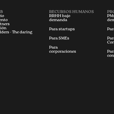
B
RECURSOS HUMANOS
PR
cio
RRHH bajo
PMs
ento
demanda
de
tners
ión
Para startups
Par
lders - The daring
Para SMEs
Par
Cor
Para
corporaciones
Par
con