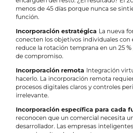
encarguen del resto. ¿El resultado? El 
menos de 45 días porque nunca se sinti
función.
Incorporación estratégica
La nueva fo
conecten los objetivos individuales con 
reduce la rotación temprana en un 25 % 
de compromiso.
Incorporación remota
Integración vir
hacerlo. La incorporación remota requier
procesos digitales claros y controles pe
irrelevante.
Incorporación específica para cada 
reconocen que un comercial necesita una
desarrollador. Las empresas inteligent