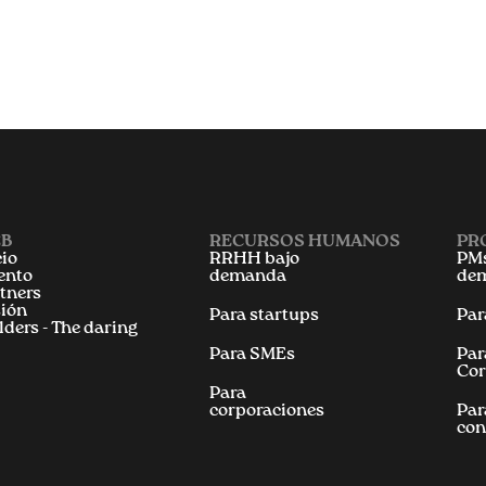
B
RECURSOS HUMANOS
PR
cio
RRHH bajo
PMs
ento
demanda
de
tners
ión
Para startups
Par
lders - The daring
Para SMEs
Par
Cor
Para
corporaciones
Par
con