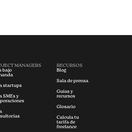
OJECT MANAGERS
RECURSOS
 bajo
Blog
manda
Sala de prensa
a startups
Guías y
a SMEs y
recursos
poraciones
Glosario
a
sultorías
Calcula tu
tarifa de
freelance