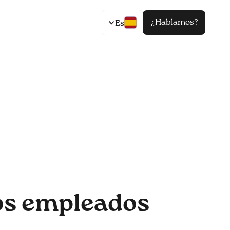
¿Hablamos?
Es
los empleados