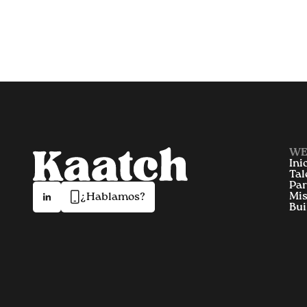
WE
Ini
Tal
Par
Mis
¿Hablamos?
Bui