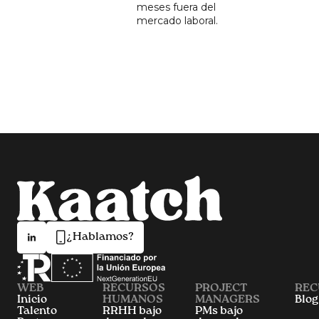
meses fuera del
mercado laboral.
¿Hablamos?
WEB
RECURSOS
PROJECT
REC
Inicio
HUMANOS
MANAGERS
Blog
Talento
RRHH bajo
PMs bajo