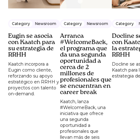
Category
Newsroom
Category
Newsroom
Category
Eugin se asocia
Arranca
Docline s
con Kaatch para
#WelcomeBack,
con Kaatc
su estrategia de
el programa que
la estrate
RRHH
da una segunda
RRHH
oportunidad a
Kaatch incorpora a
Docline se a
cerca de 2
Eugin como cliente,
Kaatch para 
millones de
reforzando su apoyo
estrategia 
profesionales que
estratégico en RRHH y
se encuentran en
proyectos con talento
career break
on-demand.
Kaatch, lanza
#WelcomeBack, una
iniciativa que ofrece
una segunda
oportunidad a
profesionales que
llevan más de seis