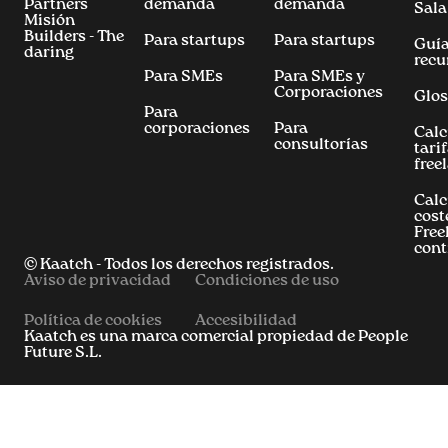
Partners
demanda
demanda
Sala
Misión
Builders - The
Para startups
Para startups
Guía
daring
recu
Para SMEs
Para SMEs y
Corporaciones
Glos
Para
corporaciones
Para
Calc
consultorías
tari
free
Calc
cost
Free
cont
© Kaatch - Todos los derechos registrados.
Aviso de privacidad
Condiciones de uso
Política de cookies
Accesibilidad
Kaatch es una marca comercial propiedad de People
Future S.L.