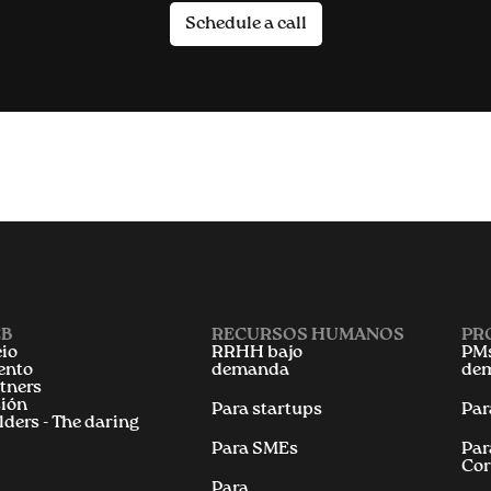
Schedule a call
B
RECURSOS HUMANOS
PR
cio
RRHH bajo
PMs
ento
demanda
de
tners
ión
Para startups
Par
lders - The daring
Para SMEs
Par
Cor
Para