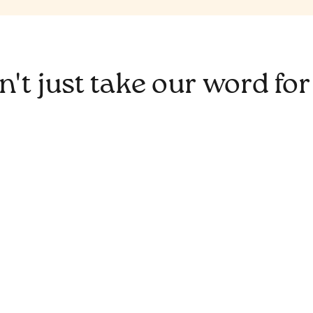
't just take our word for 
“We found the right specialist
through Kaatch, and it really
boosted ourproduct launch.”
Product Lead