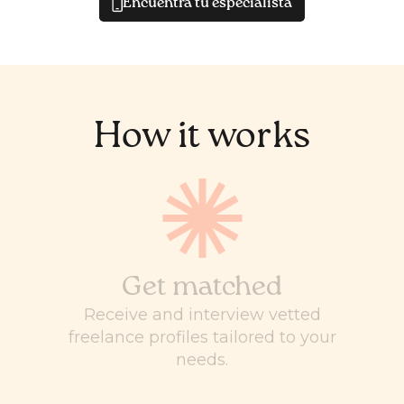
Encuentra tu especialista
How it works
Get matched
Receive and interview vetted
freelance profiles tailored to your
needs.