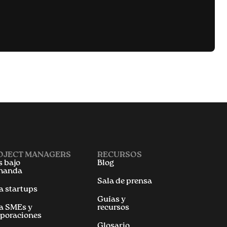
OJECT MANAGERS
RECURSOS
 bajo
Blog
manda
Sala de prensa
a startups
Guías y
a SMEs y
recursos
poraciones
Glosario