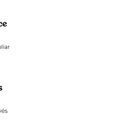
ce
liar
s
vés