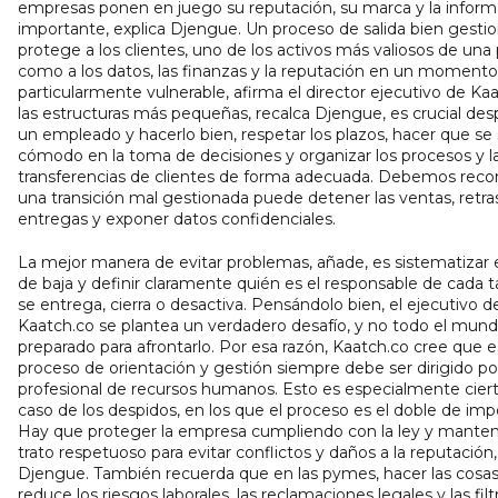
empresas ponen en juego su reputación, su marca y la infor
importante, explica Djengue. Un proceso de salida bien gesti
protege a los clientes, uno de los activos más valiosos de una
como a los datos, las finanzas y la reputación en un momento
particularmente vulnerable, afirma el director ejecutivo de Ka
las estructuras más pequeñas, recalca Djengue, es crucial des
un empleado y hacerlo bien, respetar los plazos, hacer que se 
cómodo en la toma de decisiones y organizar los procesos y l
transferencias de clientes de forma adecuada. Debemos reco
una transición mal gestionada puede detener las ventas, retras
entregas y exponer datos confidenciales.
La mejor manera de evitar problemas, añade, es sistematizar 
de baja y definir claramente quién es el responsable de cada t
se entrega, cierra o desactiva. Pensándolo bien, el ejecutivo d
Kaatch.co se plantea un verdadero desafío, y no todo el mund
preparado para afrontarlo. Por esa razón, Kaatch.co cree que 
proceso de orientación y gestión siempre debe ser dirigido po
profesional de recursos humanos. Esto es especialmente ciert
caso de los despidos, en los que el proceso es el doble de imp
Hay que proteger la empresa cumpliendo con la ley y mante
trato respetuoso para evitar conflictos y daños a la reputación
Djengue. También recuerda que en las pymes, hacer las cosas
reduce los riesgos laborales, las reclamaciones legales y las fil