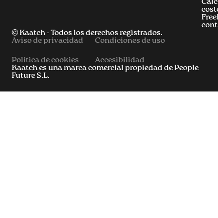
Calc
cost
Free
cont
© Kaatch - Todos los derechos registrados.
Aviso de privacidad
Condiciones de uso
Política de cookies
Accesibilidad
Kaatch es una marca comercial propiedad de People
Future S.L.