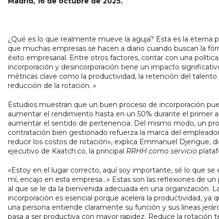
Madrid, 16 de octubre de 2025.
¿Qué es lo que realmente mueve la aguja? Esta es la eterna 
que muchas empresas se hacen a diario cuando buscan la fór
éxito empresarial. Entre otros factores, contar con una política
incorporación y desincorporación tiene un impacto significati
métricas clave como la productividad, la retención del talento 
reducción de la rotación. »
Estudios muestran que un buen proceso de incorporación pu
aumentar el rendimiento hasta en un 50% durante el primer a
aumentar el sentido de pertenencia. Del mismo modo, un pr
contratación bien gestionado refuerza la marca del empleado
reducir los costos de rotación», explica Emmanuel Djengue, di
ejecutivo de Kaatch.co, la principal
RRHH como servicio
plata
«Estoy en el lugar correcto, aquí soy importante, sé lo que se
mí, encajo en esta empresa...» Estas son las reflexiones de un 
al que se le da la bienvenida adecuada en una organización. L
incorporación es esencial porque acelera la productividad, ya
una persona entiende claramente su función y sus líneas jerár
pasa a ser productiva con mayor rapidez. Reduce la rotación 