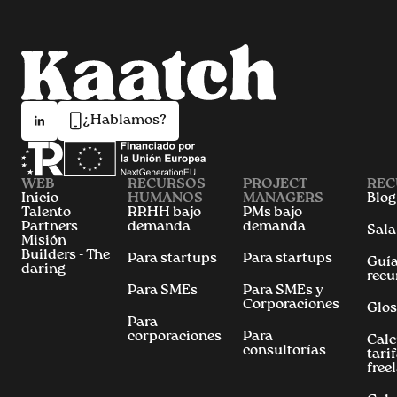
¿Hablamos?
WEB
RECURSOS
PROJECT
REC
Inicio
HUMANOS
MANAGERS
Blog
Talento
RRHH bajo
PMs bajo
Partners
demanda
demanda
Sala
Misión
Builders - The
Para startups
Para startups
Guía
daring
recu
Para SMEs
Para SMEs y
Corporaciones
Glos
Para
corporaciones
Para
Calc
consultorías
tari
free